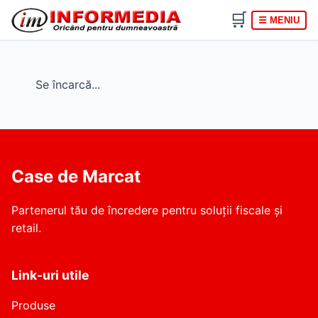
🛒
☰ MENIU
Se încarcă...
Case de Marcat
Partenerul tău de încredere pentru soluții fiscale și
retail.
Link-uri utile
Produse